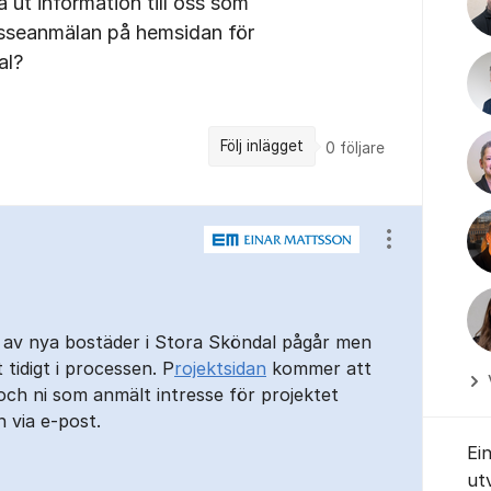
 ut information till oss som
resseanmälan på hemsidan för
al?
Följ inlägget
0
följare
Visa/dölj ins
 av nya bostäder i Stora Sköndal pågår men
tidigt i processen. P
rojektsidan
kommer att
och ni som anmält intresse för projektet
 via e-post.
Ei
ut