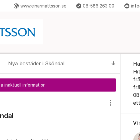
www.einarmattsson.se
08-586 263 00
info
Om for
Nya bostäder i Sköndal
Hä
Till senas
Hi
frå
a inaktuell information.
fr
08
et
Visa/dölj inst
ndal
Vi