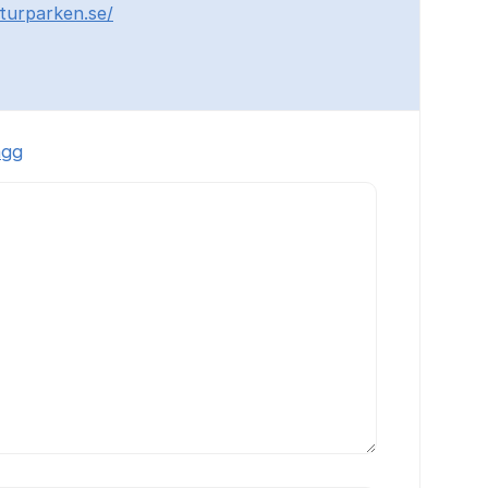
turparken.se/
ägg