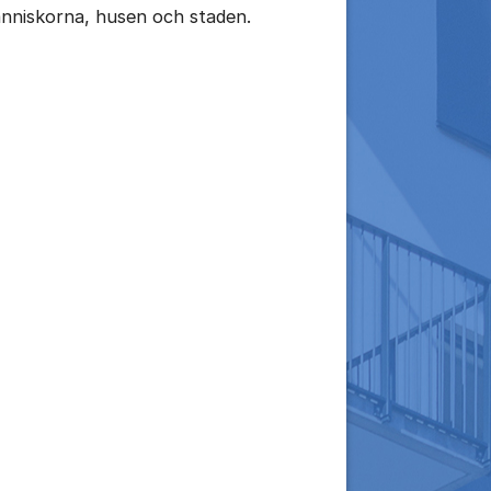
nniskorna, husen och staden.
tällningar för inlägg/kommentar
tällningar för inlägg/kommentar