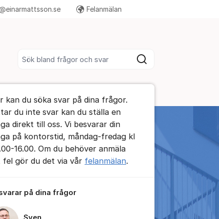
@einarmattsson.se
Felanmälan
Fler supportlänkar
Sök bland alla inlägg
Sök
umet
r kan du söka svar på dina frågor.
te kommentaren
ttar du inte svar kan du ställa en
ga direkt till oss. Vi besvarar din
åga på kontorstid, måndag-fredag kl
.00-16.00. Om du behöver anmäla
t fel gör du det via vår
felanmälan
.
ällningar för inlägg/kommentar
 svarar på dina frågor
Sven