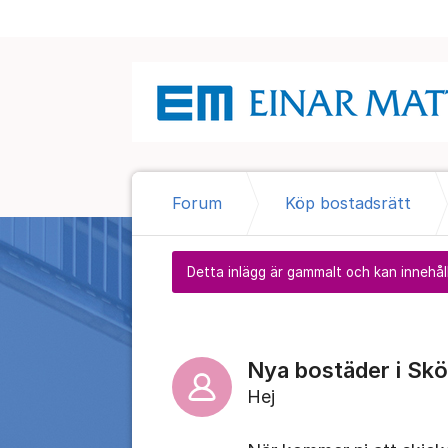
Hoppa till innehåll
Forum
Köp bostadsrätt
Detta inlägg är gammalt och kan innehåll
Nya bostäder i Skö
Hej