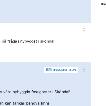
mä
Visa/dölj ins
 på fråga i nybygget i sköndal
Visa/dölj ins
av våra nybyggda fastigheter i Sköndal!
an kan tänkas behöva finns