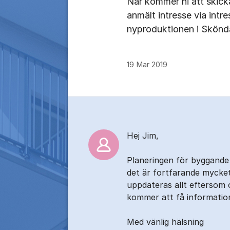
När kommer ni att skicka
anmält intresse via int
nyproduktionen i Skönd
19 Mar 2019
Kommentarer
Hej Jim,
Planeringen för byggande
det är fortfarande mycket 
uppdateras allt eftersom 
kommer att få information
Med vänlig hälsning