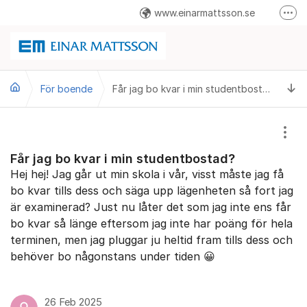
Hoppa till innehåll
www.einarmattsson.se
Fler
08-586 263 00
info@einarmattsson.se
Ti
För boende
Felanmälan
Får jag bo kvar i min studentbostad?
Visa
Får jag bo kvar i min studentbostad?
Hej hej! Jag går ut min skola i vår, visst måste jag få
bo kvar tills dess och säga upp lägenheten så fort jag
är examinerad? Just nu låter det som jag inte ens får
bo kvar så länge eftersom jag inte har poäng för hela
terminen, men jag pluggar ju heltid fram tills dess och
behöver bo någonstans under tiden 😀
26 Feb 2025