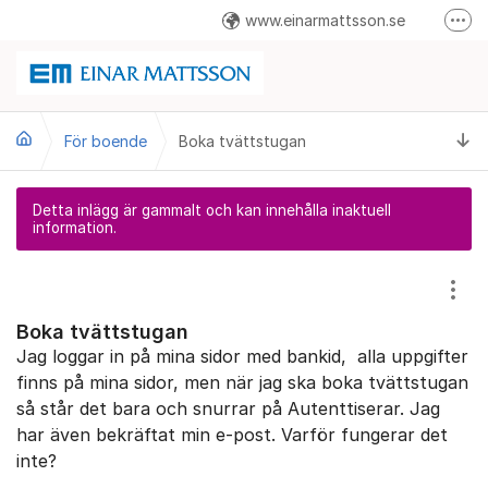
Hoppa till innehåll
www.einarmattsson.se
Fler
08-586 263 00
info@einarmattsson.se
Ti
För boende
Boka tvättstugan
Felanmälan
Detta inlägg är gammalt och kan innehålla inaktuell
information.
Visa
Boka tvättstugan
Jag loggar in på mina sidor med bankid, alla uppgifter
finns på mina sidor, men när jag ska boka tvättstugan
så står det bara och snurrar på Autenttiserar. Jag
har även bekräftat min e-post. Varför fungerar det
inte?