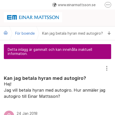
Hoppa till innehåll
www.einarmattsson.se
Fler
08-586 263 00
info@einarmattsson.se
Ti
För boende
Kan jag betala hyran med autogiro?
Felanmälan
Detta inlägg är gammalt och kan innehålla inaktuell
information.
Visa
Kan jag betala hyran med autogiro?
Hej!
Jag vill betala hyran med autogiro. Hur anmäler jag
autogiro till Einar Mattsson?
24 Jan 2018