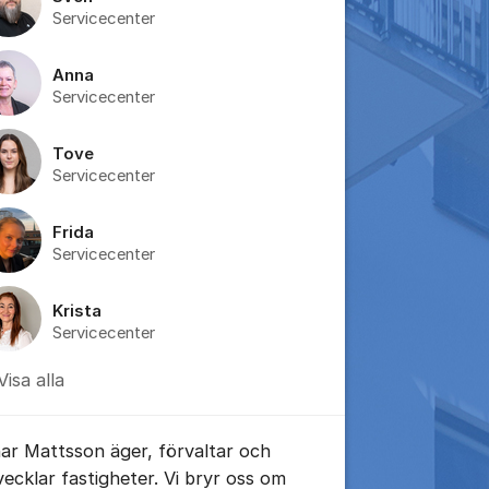
Servicecenter
Anna
tällningar för inlägg/kommentar
Servicecenter
Tove
Servicecenter
Frida
Servicecenter
Krista
Servicecenter
Visa alla
nar Mattsson äger, förvaltar och
vecklar fastigheter. Vi bryr oss om