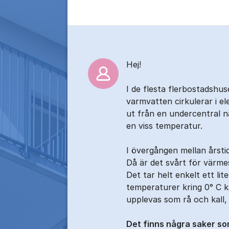
Kommentarer
Hej!
I de flesta flerbostadsh
varmvatten cirkulerar i e
ut från en undercentral n
en viss temperatur.
I övergången mellan årst
Då är det svårt för värm
Det tar helt enkelt ett lite
temperaturer kring 0° C k
upplevas som rå och kall,
Det finns några saker so