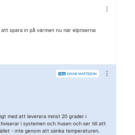
Visa/dölj ins
att spara in på värmen nu när elpriserna
Visa/dölj ins
igt med att leverera minst 20 grader i
tiviserar i systemen och husen och ser till att
tället - inte genom att sänka temperaturen.