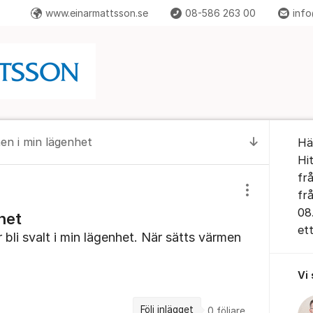
www.einarmattsson.se
08-586 263 00
info
Om for
en i min lägenhet
Hä
Till senas
Hi
frå
fr
Visa/dölj inst
08
het
et
 bli svalt i min lägenhet. När sätts värmen
Vi
Följ inlägget
0
följare