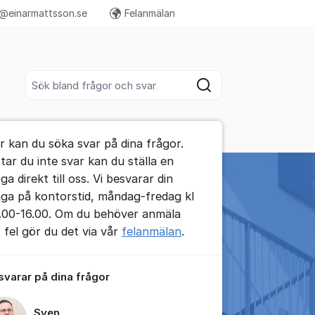
@einarmattsson.se
Felanmälan
Fler supportlänkar
Sök bland alla inlägg
Sök
umet
r kan du söka svar på dina frågor.
te kommentaren
ttar du inte svar kan du ställa en
ga direkt till oss. Vi besvarar din
åga på kontorstid, måndag-fredag kl
ällningar för inlägg/kommentar
.00-16.00. Om du behöver anmäla
t fel gör du det via vår
felanmälan
.
 svarar på dina frågor
Sven