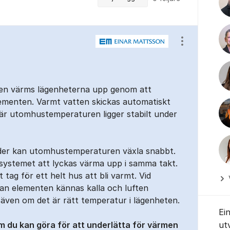
Visa/dölj ins
usen värms lägenheterna upp genom att
lementen. Varmt vatten skickas automatiskt
är utomhustemperaturen ligger stabilt under
ider kan utomhustemperaturen växla snabbt.
esystemet att lyckas värma upp i samma takt.
t tag för ett helt hus att bli varmt. Vid
an elementen kännas kalla och luften
 även om det är rätt temperatur i lägenheten.
Ei
m du kan göra för att underlätta för värmen
ut