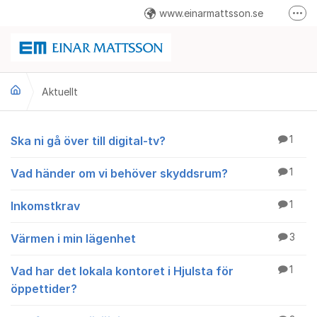
Hoppa till innehåll
www.einarmattsson.se
Fler
08-586 263 00
info@einarmattsson.se
Aktuellt
Felanmälan
Aktuellt
Ska ni gå över till digital-tv?
1
Vad händer om vi behöver skyddsrum?
1
Inkomstkrav
1
Värmen i min lägenhet
3
Vad har det lokala kontoret i Hjulsta för
1
öppettider?